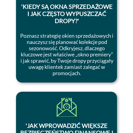
'KIEDY SĄ OKNA SPRZEDAŻOWE
I JAK CZĘSTO WYPUSZCZAĆ
DROPY?'
Poznasz strategię okien sprzedażowych i
nauczysz się planować kolekcje pod
sezonowość. Odkryjesz, dlaczego
kluczowe jest właściwe „okno premiery”
i jak sprawić, by Twoje dropy przyciągały
uwagę klientek zamiast zalegać w
promocjach.
'
JAK WPROWADZIĆ WIĘKSZE
BEZPIECZEŃSTWO FINANSOWE I