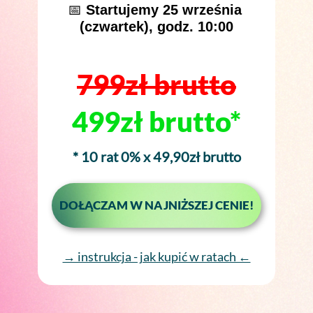
📅
Startujemy 25 września
(czwartek), godz. 10:00
799zł brutto
499zł brutto*
* 10 rat 0% x 49,90zł brutto
DOŁĄCZAM W NAJNIŻSZEJ CENIE!
→ instrukcja - jak kupić w ratach ←