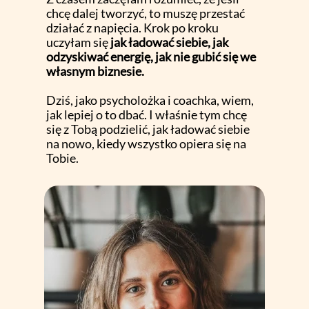
chcę dalej tworzyć, to muszę przestać
działać z napięcia. Krok po kroku
uczyłam się
jak ładować siebie, jak
odzyskiwać energię, jak nie gubić się we
własnym biznesie.
Dziś, jako psycholożka i coachka, wiem,
jak lepiej o to dbać. I właśnie tym chcę
się z Tobą podzielić, jak ładować siebie
na nowo, kiedy wszystko opiera się na
Tobie.