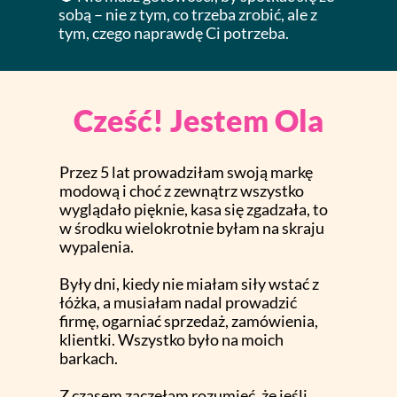
sobą – nie z tym, co trzeba zrobić, ale z
tym, czego naprawdę Ci potrzeba.
Cześć! Jestem Ola
Przez 5 lat prowadziłam swoją markę
modową i choć z zewnątrz wszystko
wyglądało pięknie, kasa się zgadzała, to
w środku wielokrotnie byłam na skraju
wypalenia.
Były dni, kiedy nie miałam siły wstać z
łóżka, a musiałam nadal prowadzić
firmę, ogarniać sprzedaż, zamówienia,
klientki. Wszystko było na moich
barkach.
Z czasem zaczęłam rozumieć, że jeśli