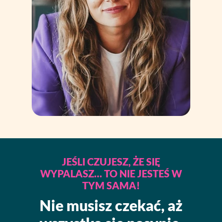
JEŚLI CZUJESZ, ŻE SIĘ
WYPALASZ… TO NIE JESTEŚ W
TYM SAMA!
Nie musisz czekać, aż