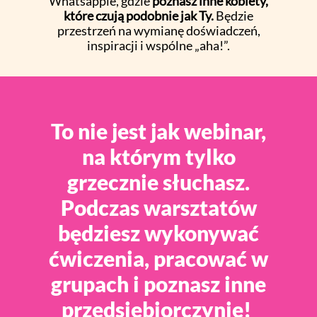
Whatsappie, gdzie
poznasz inne kobiety,
które czują podobnie jak Ty.
Będzie
przestrzeń na wymianę doświadczeń,
inspiracji i wspólne „aha!”.
To nie jest jak webinar,
na którym tylko
grzecznie słuchasz.
Podczas warsztatów
będziesz wykonywać
ćwiczenia, pracować w
grupach i poznasz inne
przedsiębiorczynie!