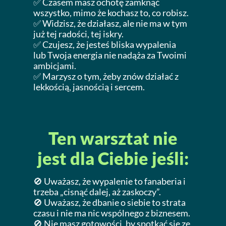
✅ Czasem masz ochotę zamknąć
wszystko, mimo że kochasz to, co robisz.
✅ Widzisz, że działasz, ale nie ma w tym
już tej radości, tej iskry.
✅ Czujesz, że jesteś bliska wypalenia
lub Twoja energia nie nadąża za Twoimi
ambicjami.
✅ Marzysz o tym, żeby znów działać z
lekkością, jasnością i sercem.
Ten warsztat nie
jest dla Ciebie jeśli:
🚫 Uważasz, że wypalenie to fanaberia i
trzeba „cisnąć dalej, aż zaskoczy”.
🚫 Uważasz, że dbanie o siebie to strata
czasu i nie ma nic wspólnego z biznesem.
🚫 Nie masz gotowości, by spotkać się ze